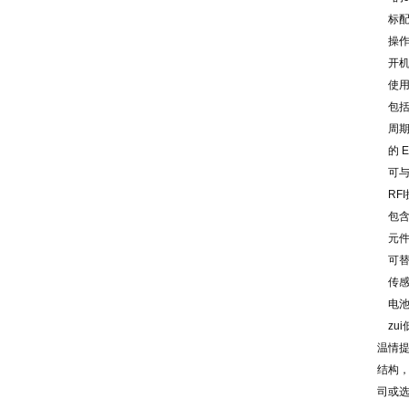
标配
操作
开机
使用已
包括T
周期
的 EM
可与
RFI
包含
元件衰
可替
传感器
电池
zui
温情
结构，
司或