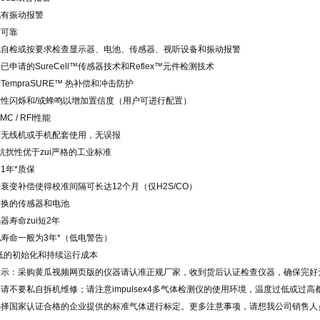
有振动报警
可靠
自检或按要求检查显示器、电池、传感器、视听设备和振动报警
申请的SureCell™传感器技术和Reflex™元件检测技术
empraSURE™ 热补偿和冲击防护
性闪烁和/或蜂鸣以增加置信度（用户可进行配置）
C / RFI性能
无线机或手机配套使用，无误报
抗扰性优于zui严格的工业标准
1年*质保
变补偿使得校准间隔可长达12个月（仅H2S/CO）
换的传感器和电池
寿命zui短2年
寿命一般为3年*（低电警告）
低的初始化和持续运行成本
提示：采购黄瓜视频网页版的仪器请认准正规厂家，收到货后认证检查仪器，确保完好
请不要私自拆机维修；请注意impulsex4多气体检测仪的使用环境，温度过低或过
选择国家认证合格的企业提供的标准气体进行标定。更多注意事项，请想我公司销售人