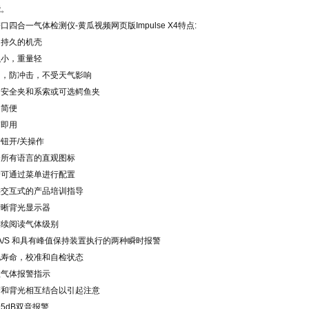
能。
口四合一气体检测仪-黄瓜视频网页版Impulse X4特点:
持久的机壳
小，重量轻
，防冲击，不受天气影响
安全夹和系索或可选鳄鱼夹
简便
即用
钮开/关操作
所有语言的直观图标
可通过菜单进行配置
交互式的产品培训指导
晰背光显示器
续阅读气体级别
/S 和具有峰值保持装置执行的两种瞬时报警
寿命，校准和自检状态
气体报警指示
和背光相互结合以引起注意
5dB双音报警