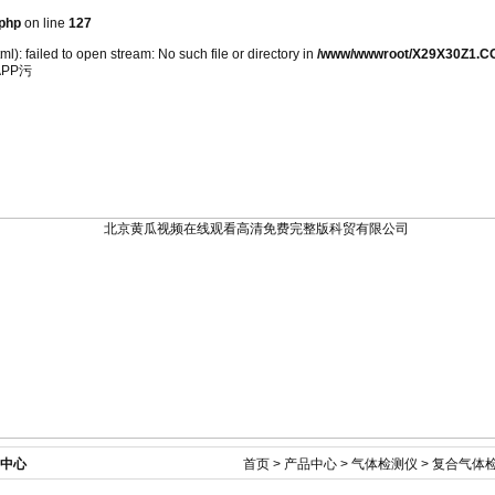
php
on line
127
): failed to open stream: No such file or directory in
/www/wwwroot/X29X30Z1.CO
PP污
新闻资讯
产品展示
技术文章
在线订单
中心
首页
>
产品中心
>
气体检测仪
>
复合气体