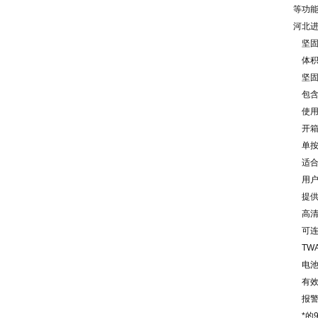
等功
河北进
坚固
体积
坚固
包含
使用
开箱
单按
适合
用户
提供
高清
可连
TWA
电池
有效
报警
*的9