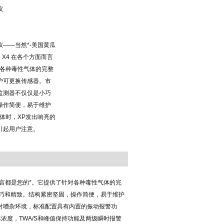
仪
——当然*-美国黄瓜
e X4 在各个方面而言
对各种毒性气体的完整
户可更换传感器。市
监测器不仅仅是小巧
操作简便，易于维护
体时，XP发出响亮的
引起用户注意。
面而言都是您的*。它提供了针对各种毒性气体的完
巧和精致。结构紧密坚固，操作简便，易于维护
对嘈杂环境，标准配置具有内置的振动报警功
示气体浓度，TWA/S和峰值保持功能及两级瞬时报警