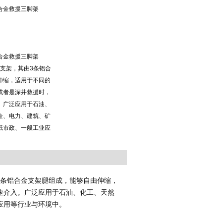
合金救援三脚架
合金救援三脚架
救援支架，其由3条铝合
伸缩，适用于不同的
或者是深井救援时，
。广泛应用于石油、
金、电力、建筑、矿
纸市政、一般工业应
3条铝合金支架腿组成，能够自由伸缩，
速介入。
广泛应用于石油、化工、天然
应用等行业与环境中。