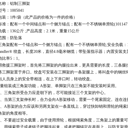
名称：铝制三脚架
号：1005041
包装：1件/袋（此产品的价格为一件的价格）
标准：配有一个中间锚点和一个侧方锚点；配有一个不锈钢单滑轮(1011471
载：136公斤 ;产品高度：2.1米，重量15公斤
范围：防坠落
三角架配有一个锚点和一个侧方锚点；配有一个不锈钢单滑轮;安全负载：136
nhandler® 绞盘，长度20米，直径4.8毫米钢缆；带坠落指示器；内置安
动比率5：1
。
用救援三脚架时，
首先
将三脚架的内
腿拉出来
，更具需要的长度，三条腿
将三脚架置于井口。绞盘可安装在三脚架的一条架腿上，将叫盘中的钢丝
与人员身上的安全带相连，在上下井口时，转动绞盘。
尽量组装成三角架功能，A形架、单脚架只在三角架不能安装时采用。
三角架所受合力应是朝下的，尽可能接近三个支架的中心。
当第三支架伸长时，合力会向A形架移动，需要一个尾索固定。连在连
A形架的合力应该和另两支架在一条直线上，穿过快卸销和滑轮的绳索
角架的角度相等。
不要超过安全载重，由于使用滑轮，根据绳索角度，三角架上的重量可
用绳索带子或者链子把脚连起来，或者把脚锚定在表面上，以防支架滑