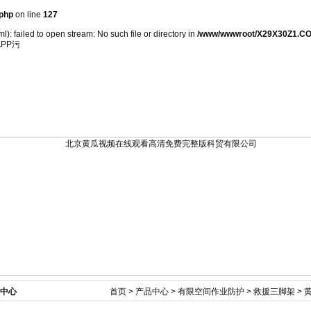
php
on line
127
): failed to open stream: No such file or directory in
/www/wwwroot/X29X30Z1.CO
PP污
新闻资讯
产品展示
技术文章
在线订单
中心
首页
>
产品中心
>
有限空间作业防护
>
救援三脚架
> 