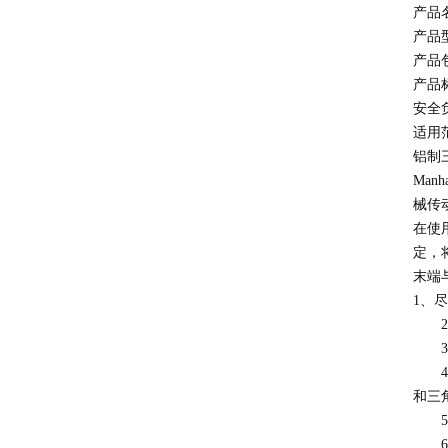
产品
产品型
产品
产品
安全负
适用
铝制
Ma
械传
在使
定，
末端
1、
2、
3、
4、
和三
5、
6、