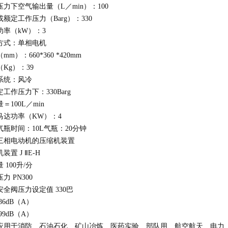
压力下空气输出量（
L
／
min
）：
100
或额定工作压力（
Barg
）：
330
功率（
kW
）：
3
方式：单相电机
（
mm
）：
660*360 *420mm
（
Kg
）：
39
却系统：风冷
定工作压力下：
330Barg
量＝
100L
／
min
马达功率（
KW
）：
4
气瓶时间：
10L
气瓶：
20
分钟
三相电动机的压缩机装置
机装置
J
Ⅱ
E-H
量
100
升
/
分
压力
PN300
安全阀压力设定值
330
巴
86dB
（
A
）
99dB
（
A
）
应用于消防、石油石化、矿山冶炼、医药实验、部队用、航空航天、电力