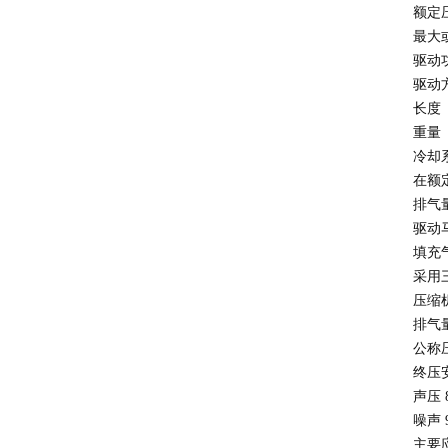
额定
最大
驱动
驱动
长度
重量
冷
在额
排气
驱动
填充
采用
压缩
排气
公称
终压
声压
噪声
主要